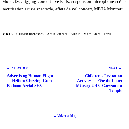
Mots-clés : rigging concert live Paris, suspension microphone scène,
sécurisation artiste spectacle, effets de vol concert, MBTA Montreuil.
MBTA
· Custom harnesses · Aerial effects ·
Music
· Marc Bizet · Paris
←
PREVIOUS
NEXT
→
Advertising Human Flight
Children's Levitation
— Helium Chewing-Gum
Activity — Fête du Court
Balloon: Aerial SFX
Métrage 2016, Carreau du
Temple
← Volver al blog