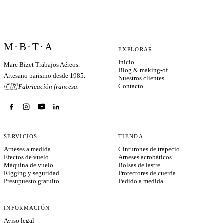
M·B·T·A
EXPLORAR
Inicio
Marc Bizet Trabajos Aéreos.
Blog & making-of
Artesano parisino desde 1985.
Nuestros clientes
Contacto
🇫🇷 Fabricación francesa.
SERVICIOS
TIENDA
Arneses a medida
Cinturones de trapecio
Efectos de vuelo
Arneses acrobáticos
Máquina de vuelo
Bolsas de lastre
Rigging y seguridad
Protectores de cuerda
Presupuesto gratuito
Pedido a medida
INFORMACIÓN
Aviso legal