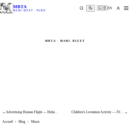
MBTA
🇬🇧
EN
MARC BIZET · PARIS
MBTA · MARC BIZET
Microphone Suspension in
Concert — Aloïse Sauvage, Élysée
Montmartre (2019)
Music
←
Advertising Human Flight — Helium Chewing-Gum Balloon: Aerial SFX
Children's Levitation Activity — Fête du Court Métrage 2016, Carreau du Temple
→
Accueil
›
Blog
›
Music