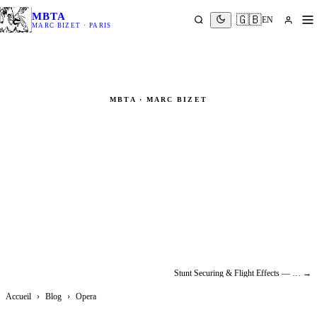
MBTA
🇬🇧
EN
MARC BIZET · PARIS
MBTA · MARC BIZET
Rigging & Flight Effects —
Ercole Amante (Opéra Comique,
Paris 2019)
Opera
Stunt Securing & Flight Effects — L'Emmerdeur (Francis Veber, 2008)
→
Accueil
›
Blog
›
Opera