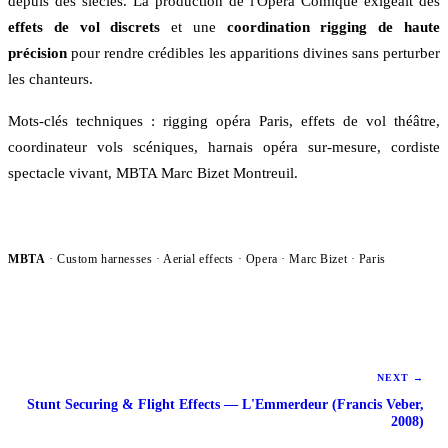
depuis des siècles. La production de l'Opéra Comique exigeait des
effets de vol discrets
et une
coordination rigging de haute
précision
pour rendre crédibles les apparitions divines sans perturber
les chanteurs.
Mots-clés techniques : rigging opéra Paris, effets de vol théâtre,
coordinateur vols scéniques, harnais opéra sur-mesure, cordiste
spectacle vivant, MBTA Marc Bizet Montreuil.
MBTA
· Custom harnesses · Aerial effects ·
Opera
· Marc Bizet · Paris
NEXT
→
Stunt Securing & Flight Effects — L'Emmerdeur (Francis Veber,
2008)