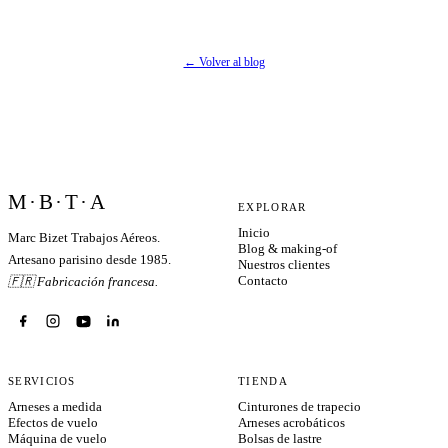
← Volver al blog
M·B·T·A
EXPLORAR
Inicio
Marc Bizet Trabajos Aéreos.
Blog & making-of
Artesano parisino desde 1985.
Nuestros clientes
Contacto
🇫🇷 Fabricación francesa.
SERVICIOS
TIENDA
Arneses a medida
Cinturones de trapecio
Efectos de vuelo
Arneses acrobáticos
Máquina de vuelo
Bolsas de lastre