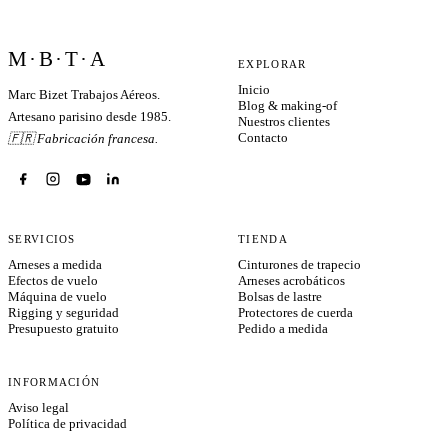
M·B·T·A
EXPLORAR
Inicio
Marc Bizet Trabajos Aéreos.
Blog & making-of
Artesano parisino desde 1985.
Nuestros clientes
Contacto
🇫🇷 Fabricación francesa.
SERVICIOS
TIENDA
Arneses a medida
Cinturones de trapecio
Efectos de vuelo
Arneses acrobáticos
Máquina de vuelo
Bolsas de lastre
Rigging y seguridad
Protectores de cuerda
Presupuesto gratuito
Pedido a medida
INFORMACIÓN
Aviso legal
Política de privacidad