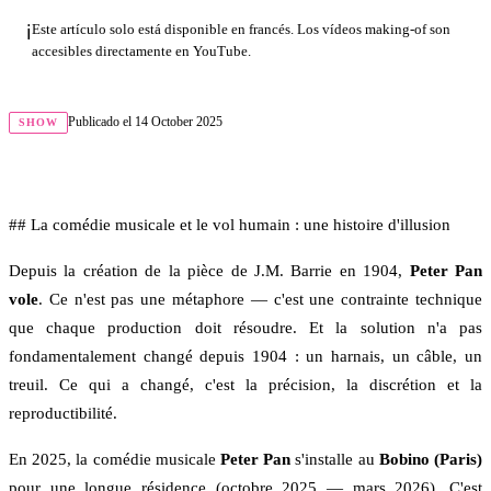
ℹ️
Este artículo solo está disponible en francés. Los vídeos making-of son
accesibles directamente en YouTube.
Publicado el
14 October 2025
SHOW
## La comédie musicale et le vol humain : une histoire d'illusion
Depuis la création de la pièce de J.M. Barrie en 1904,
Peter Pan
vole
. Ce n'est pas une métaphore — c'est une contrainte technique
que chaque production doit résoudre. Et la solution n'a pas
fondamentalement changé depuis 1904 : un harnais, un câble, un
treuil. Ce qui a changé, c'est la précision, la discrétion et la
reproductibilité.
En 2025, la comédie musicale
Peter Pan
s'installe au
Bobino (Paris)
pour une longue résidence (octobre 2025 — mars 2026). C'est