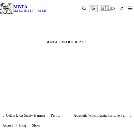
MBTA
🇬🇧
EN
MARC BIZET · PARIS
MBTA · MARC BIZET
Peter Pan Flying Machine: How
to Rig the Boy Who Never Grew
Up
Show
←
Céline Dion Safety Harness — Paris 2024 Olympics Opening Ceremony on the Eiffel Tower
Acrobatic Winch Rental for Live Performance: What to Know Before You Book
→
Accueil
›
Blog
›
Show