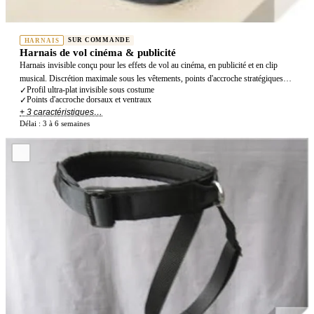
SUR COMMANDE
HARNAIS
Harnais de vol cinéma & publicité
Harnais invisible conçu pour les effets de vol au cinéma, en publicité et en clip
musical. Discrétion maximale sous les vêtements, points d'accroche stratégiques
Profil ultra-plat invisible sous costume
✓
pour un effet naturel.
Points d'accroche dorsaux et ventraux
✓
+ 3 caractéristiques…
Délai :
3 à 6 semaines