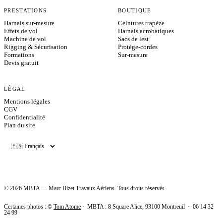
PRESTATIONS
BOUTIQUE
Harnais sur-mesure
Ceintures trapèze
Effets de vol
Harnais acrobatiques
Machine de vol
Sacs de lest
Rigging & Sécurisation
Protège-cordes
Formations
Sur-mesure
Devis gratuit
LÉGAL
Mentions légales
CGV
Confidentialité
Plan du site
©
2026
MBTA — Marc Bizet Travaux Aériens. Tous droits réservés.
Certaines photos : ©
Tom Atome
· MBTA :
8 Square Alice, 93100 Montreuil
·
06 14 32
24 99