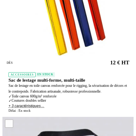
12 € HT
DÈS
EN STOCK
ACCESSOIRES
Sac de lestage multi-forme, multi-taille
Sac de lestage en toile canvas renforcée pour le rigging, la sécurisation de décors et
le contrepoids. Fabrication artisanale, robustesse professionnelle.
Toile canvas 600g/m² renforcée
✓
Coutures doubles sellier
✓
+ 3 caractéristiques…
Délai :
En stock