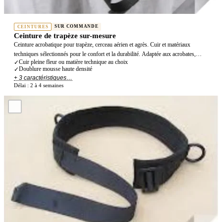
SUR COMMANDE
CEINTURES
Ceinture de trapèze sur-mesure
Ceinture acrobatique pour trapèze, cerceau aérien et agrès. Cuir et matériaux
techniques sélectionnés pour le confort et la durabilité. Adaptée aux acrobates,
Cuir pleine fleur ou matière technique au choix
✓
circassiens et artistes aériens.
Doublure mousse haute densité
✓
+ 3 caractéristiques…
Délai :
2 à 4 semaines