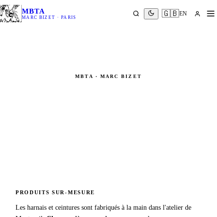
MBTA
🇬🇧
EN
MARC BIZET · PARIS
MBTA · MARC BIZET
Boutique MBTA
Harnais artisanaux, ceintures sur-mesure et accessoires de
rigging — Paris, fait main
PRODUITS SUR-MESURE
Les harnais et ceintures sont fabriqués à la main dans l'atelier de