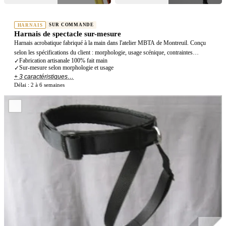
SUR COMMANDE
HARNAIS
Harnais de spectacle sur-mesure
Harnais acrobatique fabriqué à la main dans l'atelier MBTA de Montreuil. Conçu
selon les spécifications du client : morphologie, usage scénique, contraintes
Fabrication artisanale 100% fait main
✓
techniques et esthétiques. Utilisé par les professionnels du spectacle, du cinéma et
Sur-mesure selon morphologie et usage
✓
du cirque.
+ 3 caractéristiques…
Délai :
2 à 6 semaines