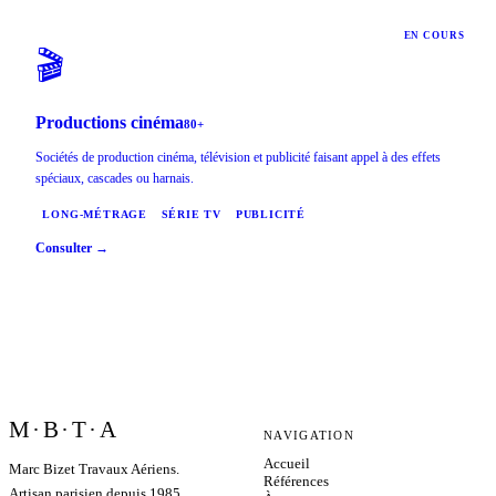
EN COURS
🎬
Productions cinéma
80+
Sociétés de production cinéma, télévision et publicité faisant appel à des effets
spéciaux, cascades ou harnais.
LONG-MÉTRAGE
SÉRIE TV
PUBLICITÉ
Consulter →
M·B·T·A
NAVIGATION
Accueil
Marc Bizet Travaux Aériens.
Références
Artisan parisien depuis 1985.