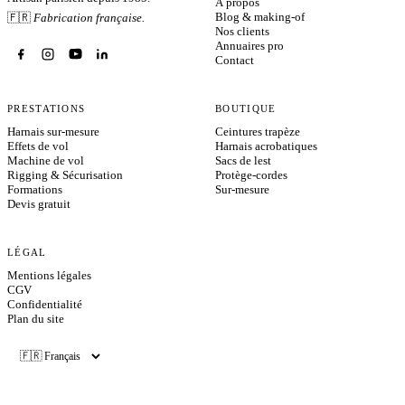
À propos
Blog & making-of
🇫🇷
Fabrication française.
Nos clients
Annuaires pro
Contact
PRESTATIONS
BOUTIQUE
Harnais sur-mesure
Ceintures trapèze
Effets de vol
Harnais acrobatiques
Machine de vol
Sacs de lest
Rigging & Sécurisation
Protège-cordes
Formations
Sur-mesure
Devis gratuit
LÉGAL
Mentions légales
CGV
Confidentialité
Plan du site