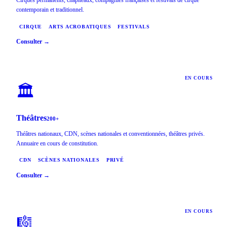
Cirques permanents, chapiteaux, compagnies françaises et festivals de cirque
contemporain et traditionnel.
CIRQUE
ARTS ACROBATIQUES
FESTIVALS
Consulter →
EN COURS
🏛️
Théâtres
200+
Théâtres nationaux, CDN, scènes nationales et conventionnées, théâtres privés.
Annuaire en cours de constitution.
CDN
SCÈNES NATIONALES
PRIVÉ
Consulter →
EN COURS
🎼