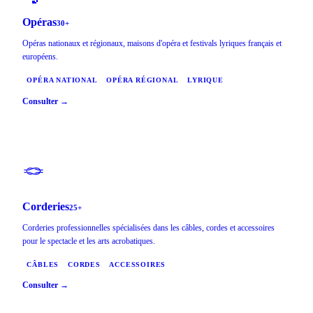
Opéras
30+
Opéras nationaux et régionaux, maisons d'opéra et festivals lyriques français et
européens.
OPÉRA NATIONAL
OPÉRA RÉGIONAL
LYRIQUE
Consulter →
🪢
Corderies
25+
Corderies professionnelles spécialisées dans les câbles, cordes et accessoires
pour le spectacle et les arts acrobatiques.
CÂBLES
CORDES
ACCESSOIRES
Consulter →