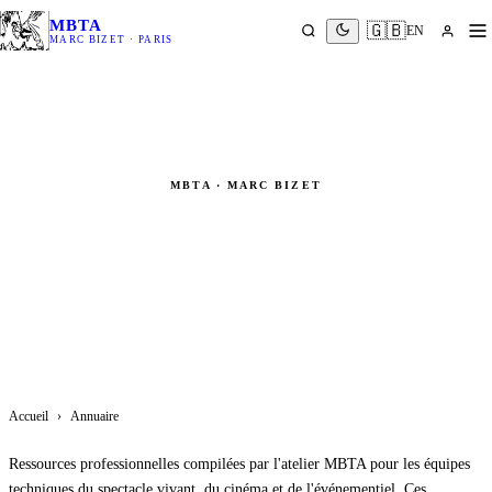
MBTA
🇬🇧
EN
MARC BIZET · PARIS
MBTA · MARC BIZET
Annuaires professionnels
Spectacle vivant · Cinéma · Arts de la rue · Opéra
Accueil
›
Annuaire
Ressources professionnelles compilées par l'atelier MBTA pour les équipes
techniques du spectacle vivant, du cinéma et de l'événementiel. Ces