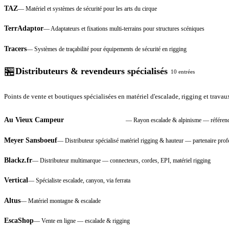
TAZ
—
Matériel et systèmes de sécurité pour les arts du cirque
TerrAdaptor
—
Adaptateurs et fixations multi-terrains pour structures scéniques
Tracers
—
Systèmes de traçabilité pour équipements de sécurité en rigging
🏪
Distributeurs & revendeurs spécialisés
10
entrées
Points de vente et boutiques spécialisées en matériel d'escalade, rigging et trava
Au Vieux Campeur
—
Rayon escalade & alpinisme — référenc
INCONTOURNABLE
Meyer Sansboeuf
—
Distributeur spécialisé matériel rigging & hauteur — partenaire prof
Blackz.fr
—
Distributeur multimarque — connecteurs, cordes, EPI, matériel rigging
Vertical
—
Spécialiste escalade, canyon, via ferrata
Altus
—
Matériel montagne & escalade
EscaShop
—
Vente en ligne — escalade & rigging