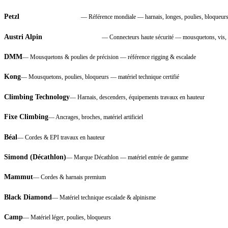
Petzl
—
Référence mondiale — harnais, longes, poulies, bloqueur
INCONTOURNABLE
Austri Alpin
—
Connecteurs haute sécurité — mousquetons, vis, 
IMPORTANT MBTA
DMM
—
Mousquetons & poulies de précision — référence rigging & escalade
Kong
—
Mousquetons, poulies, bloqueurs — matériel technique certifié
Climbing Technology
—
Harnais, descenders, équipements travaux en hauteur
Fixe Climbing
—
Ancrages, broches, matériel artificiel
Béal
—
Cordes & EPI travaux en hauteur
Simond (Décathlon)
—
Marque Décathlon — matériel entrée de gamme
Mammut
—
Cordes & harnais premium
Black Diamond
—
Matériel technique escalade & alpinisme
Camp
—
Matériel léger, poulies, bloqueurs