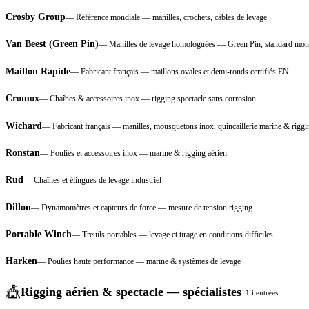
Crosby Group
—
Référence mondiale — manilles, crochets, câbles de levage
Van Beest (Green Pin)
—
Manilles de levage homologuées — Green Pin, standard mon
Maillon Rapide
—
Fabricant français — maillons ovales et demi-ronds certifiés EN
Cromox
—
Chaînes & accessoires inox — rigging spectacle sans corrosion
Wichard
—
Fabricant français — manilles, mousquetons inox, quincaillerie marine & riggi
Ronstan
—
Poulies et accessoires inox — marine & rigging aérien
Rud
—
Chaînes et élingues de levage industriel
Dillon
—
Dynamomètres et capteurs de force — mesure de tension rigging
Portable Winch
—
Treuils portables — levage et tirage en conditions difficiles
Harken
—
Poulies haute performance — marine & systèmes de levage
🎪
Rigging aérien & spectacle — spécialistes
13
entrées