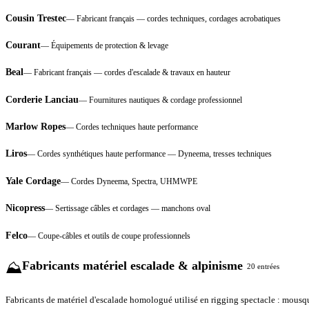
Cousin Trestec
—
Fabricant français — cordes techniques, cordages acrobatiques
Courant
—
Équipements de protection & levage
Beal
—
Fabricant français — cordes d'escalade & travaux en hauteur
Corderie Lanciau
—
Fournitures nautiques & cordage professionnel
Marlow Ropes
—
Cordes techniques haute performance
Liros
—
Cordes synthétiques haute performance — Dyneema, tresses techniques
Yale Cordage
—
Cordes Dyneema, Spectra, UHMWPE
Nicopress
—
Sertissage câbles et cordages — manchons oval
Felco
—
Coupe-câbles et outils de coupe professionnels
Fabricants matériel escalade & alpinisme
⛰️
20
entrées
Fabricants de matériel d'escalade homologué utilisé en rigging spectacle : mousqu