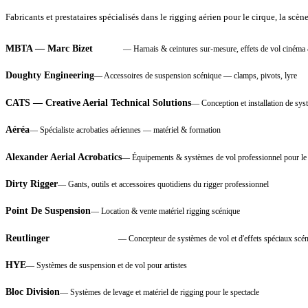
Fabricants et prestataires spécialisés dans le rigging aérien pour le cirque, la scène, 
MBTA — Marc Bizet
—
Harnais & ceintures sur-mesure, effets de vol cinéma
NOUS
Doughty Engineering
—
Accessoires de suspension scénique — clamps, pivots, lyre
CATS — Creative Aerial Technical Solutions
—
Conception et installation de sys
Aéréa
—
Spécialiste acrobaties aériennes — matériel & formation
Alexander Aerial Acrobatics
—
Équipements & systèmes de vol professionnel pour le 
Dirty Rigger
—
Gants, outils et accessoires quotidiens du rigger professionnel
Point De Suspension
—
Location & vente matériel rigging scénique
Reutlinger
—
Concepteur de systèmes de vol et d'effets spéciaux sc
RÉFÉRENCE FR
HYE
—
Systèmes de suspension et de vol pour artistes
Bloc Division
—
Systèmes de levage et matériel de rigging pour le spectacle