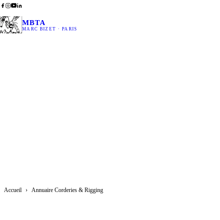
MBTA
MARC BIZET · PARIS
An
Accueil
›
Annuaire Corderies & Rigging