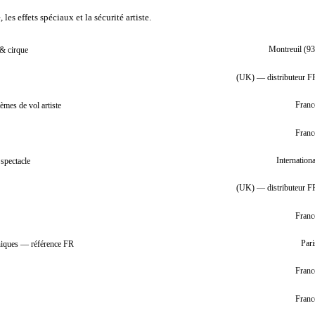
les effets spéciaux et la sécurité artiste.
 & cirque
Montreuil (93
(UK) — distributeur F
tèmes de vol artiste
Franc
Franc
spectacle
Internationa
(UK) — distributeur F
Franc
éniques — référence FR
Pari
Franc
Franc