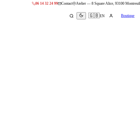
06 14 32 24 99
Contact
Atelier —
8 Square Alice, 93100 Montreuil
🇬🇧
Boutique
EN
ing