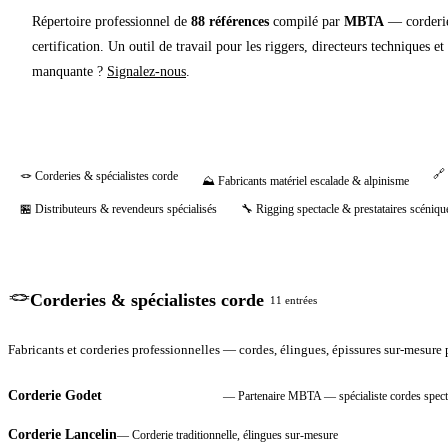
Répertoire professionnel de
88
références
compilé par
MBTA
— corderies
certification. Un outil de travail pour les riggers, directeurs techniques 
manquante ?
Signalez-nous
.
🔗
🪢
Corderies & spécialistes corde
⛰️
Fabricants matériel escalade & alpinisme
🏪
Distributeurs & revendeurs spécialisés
🔧
Rigging spectacle & prestataires scéniqu
🪢
Corderies & spécialistes corde
11
entrées
Fabricants et corderies professionnelles — cordes, élingues, épissures sur-mesure p
Corderie Godet
—
Partenaire MBTA — spécialiste cordes spect
PARTENAIRE MBTA
Corderie Lancelin
—
Corderie traditionnelle, élingues sur-mesure