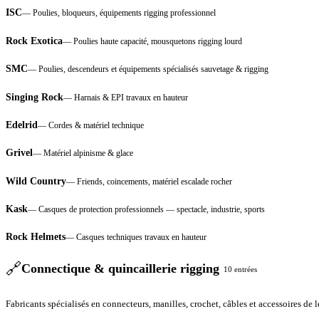
ISC
—
Poulies, bloqueurs, équipements rigging professionnel
Rock Exotica
—
Poulies haute capacité, mousquetons rigging lourd
SMC
—
Poulies, descendeurs et équipements spécialisés sauvetage & rigging
Singing Rock
—
Harnais & EPI travaux en hauteur
Edelrid
—
Cordes & matériel technique
Grivel
—
Matériel alpinisme & glace
Wild Country
—
Friends, coincements, matériel escalade rocher
Kask
—
Casques de protection professionnels — spectacle, industrie, sports
Rock Helmets
—
Casques techniques travaux en hauteur
🔗
Connectique & quincaillerie rigging
10
entrées
Fabricants spécialisés en connecteurs, manilles, crochet, câbles et accessoires de