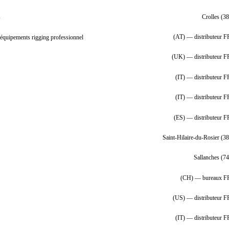
s
Crolles (38
équipements rigging professionnel
(AT) — distributeur F
(UK) — distributeur F
(IT) — distributeur F
(IT) — distributeur F
(ES) — distributeur F
Saint-Hilaire-du-Rosier (38
Sallanches (74
(CH) — bureaux F
(US) — distributeur F
(IT) — distributeur F