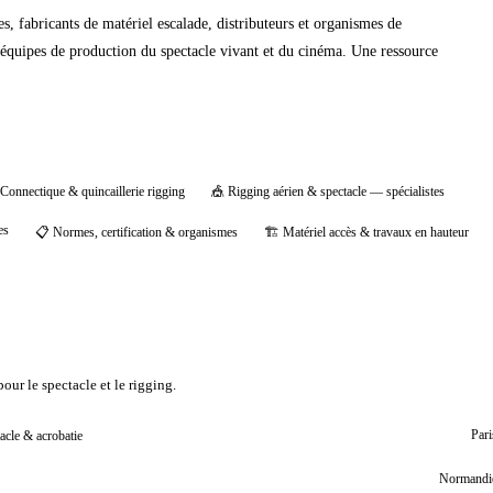
, fabricants de matériel escalade, distributeurs et organismes de
et équipes de production du spectacle vivant et du cinéma. Une ressource
Connectique & quincaillerie rigging
🎪
Rigging aérien & spectacle — spécialistes
es
📋
Normes, certification & organismes
🏗️
Matériel accès & travaux en hauteur
our le spectacle et le rigging.
acle & acrobatie
Pari
Normandi