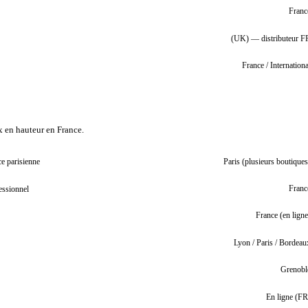
Franc
(UK) — distributeur F
France / Internationa
ux en hauteur en France.
e parisienne
Paris (plusieurs boutiques
essionnel
Franc
France (en ligne
Lyon / Paris / Bordeau
Grenobl
En ligne (FR