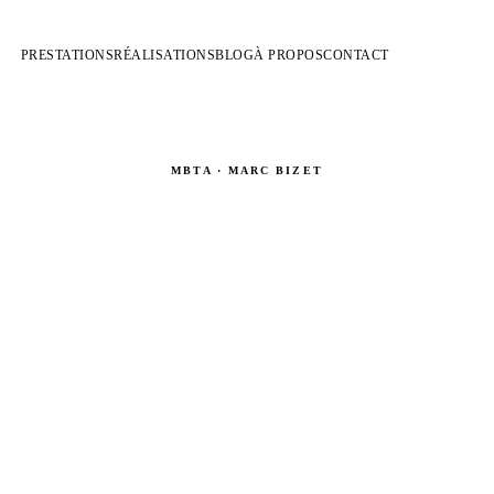
PRESTATIONS
RÉALISATIONS
BLOG
À PROPOS
CONTACT
MBTA · MARC BIZET
nuaire Corderies & Rigg
Corderies · Matériel escalade · Rigging spectacle · Normes & organismes