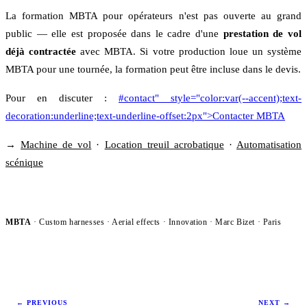
La formation MBTA pour opérateurs n'est pas ouverte au grand
public — elle est proposée dans le cadre d'une
prestation de vol
déjà contractée
avec MBTA. Si votre production loue un système
MBTA pour une tournée, la formation peut être incluse dans le devis.
Pour en discuter :
#contact" style="color:var(--accent);text-
decoration:underline;text-underline-offset:2px">Contacter MBTA
→
Machine de vol
·
Location treuil acrobatique
·
Automatisation
scénique
MBTA
· Custom harnesses · Aerial effects ·
Innovation
· Marc Bizet · Paris
←
PREVIOUS
NEXT
→