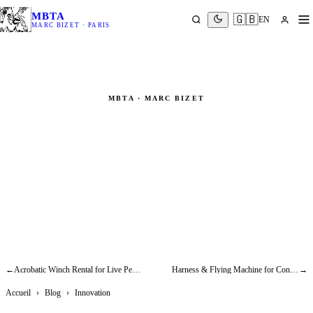
MBTA
🇬🇧
EN
MARC BIZET · PARIS
MBTA · MARC BIZET
Flying Machine Operator
Training: Becoming a Stage Flight
Technician
Innovation
←
Acrobatic Winch Rental for Live Performance: What to Know Before You Book
Harness & Flying Machine for Concerts: How Artists Soar Above the Stage
→
Accueil
›
Blog
›
Innovation