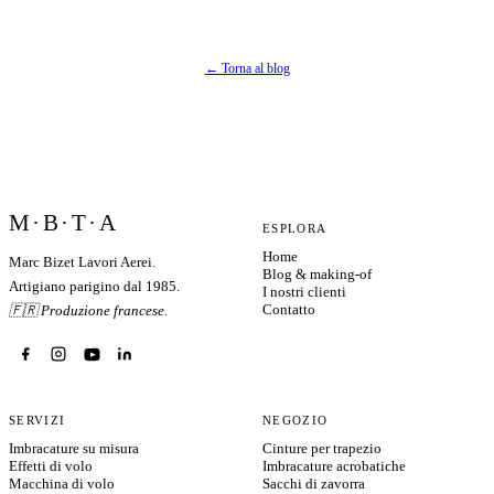
← Torna al blog
M·B·T·A
ESPLORA
Home
Marc Bizet Lavori Aerei.
Blog & making-of
Artigiano parigino dal 1985.
I nostri clienti
Contatto
🇫🇷 Produzione francese.
SERVIZI
NEGOZIO
Imbracature su misura
Cinture per trapezio
Effetti di volo
Imbracature acrobatiche
Macchina di volo
Sacchi di zavorra