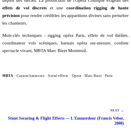
depuis des siècles. La production de l'Opéra Comique exigeait des
effets de vol discrets
et une
coordination rigging de haute
précision
pour rendre crédibles les apparitions divines sans perturber
les chanteurs.
Mots-clés techniques : rigging opéra Paris, effets de vol théâtre,
coordinateur vols scéniques, harnais opéra sur-mesure, cordiste
spectacle vivant, MBTA Marc Bizet Montreuil.
MBTA
· Custom harnesses · Aerial effects ·
Opera
· Marc Bizet · Paris
NEXT
→
Stunt Securing & Flight Effects — L'Emmerdeur (Francis Veber,
2008)