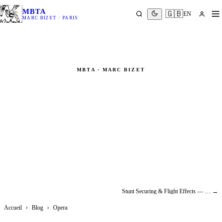
MBTA
🇬🇧
EN
MARC BIZET · PARIS
MBTA · MARC BIZET
Rigging & Flight Effects —
Ercole Amante (Opéra Comique,
Paris 2019)
Opera
Stunt Securing & Flight Effects — L'Emmerdeur (Francis Veber, 2008)
→
Accueil
›
Blog
›
Opera