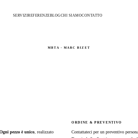
SERVIZI
REFERENZE
BLOG
CHI SIAMO
CONTATTO
MBTA · MARC BIZET
Shop
Custom harnesses, acrobatic belts & rigging accessories — handmade in Paris
ORDINE & PREVENTIVO
Ogni pezzo è unico
, realizzato
Contattateci per un preventivo persona