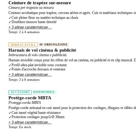
Ceinture de trapèze sur-mesure
Cintura per trapezio su misura
Ceinture acrobatique pour trapèze, cerceau aérien et agrès. Cuir et matériaux techniques sél
Cuir pleine fleur ou matière technique au choix
✓
Doublure mousse haute densité
✓
+ 3 altrae caratteristicae…
Tempi:
2 à 4 semaines
SU ORDINAZIONE
IMBRACATURA
Harnais de vol cinéma & publicité
Imbracatura di volo cinema e pubblicità
Harnais invisible conçu pour les effets de vol au cinéma, en publicité et en clip musical. 
Profil ultra-plat invisible sous costume
✓
Points d'accroche dorsaux et ventraux
✓
+ 3 altrae caratteristicae…
Tempi:
3 à 6 semaines
DISPONIBILE
ACCESSORI
Protège-corde MBTA
Proteggi-corda MBTA
Protège-corde artisanal en cuir tanné pour la protection des cordages, élingues et câbles d
Cuir tanné végétal haute résistance
✓
Protection cordages jusqu'à Ø 30mm
✓
+ 3 altrae caratteristicae…
Tempi:
En stock