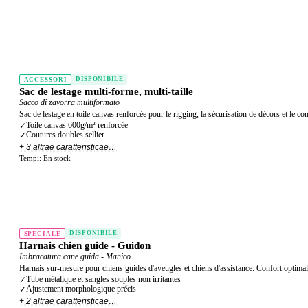
DISPONIBILE
ACCESSORI
Sac de lestage multi-forme, multi-taille
Sacco di zavorra multiformato
Sac de lestage en toile canvas renforcée pour le rigging, la sécurisation de décors et le co
Toile canvas 600g/m² renforcée
✓
Coutures doubles sellier
✓
+ 3 altrae caratteristicae…
Tempi:
En stock
DISPONIBILE
SPECIALE
Harnais chien guide - Guidon
Imbracatura cane guida - Manico
Harnais sur-mesure pour chiens guides d'aveugles et chiens d'assistance. Confort optimal p
Tube métalique et sangles souples non irritantes
✓
Ajustement morphologique précis
✓
+ 2 altrae caratteristicae…