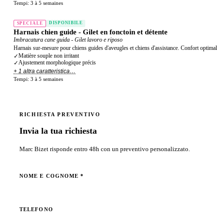
Tempi:
3 à 5 semaines
DISPONIBILE
SPECIALE
Harnais chien guide - Gilet en fonctoin et détente
Imbracatura cane guida - Gilet lavoro e riposo
Harnais sur-mesure pour chiens guides d'aveugles et chiens d'assistance. Confort optimal p
Matière souple non irritant
✓
Ajustement morphologique précis
✓
+ 1 altra caratteristica…
Tempi:
3 à 5 semaines
RICHIESTA PREVENTIVO
Invia la tua richiesta
Marc Bizet risponde entro 48h con un preventivo personalizzato.
NOME E COGNOME *
TELEFONO