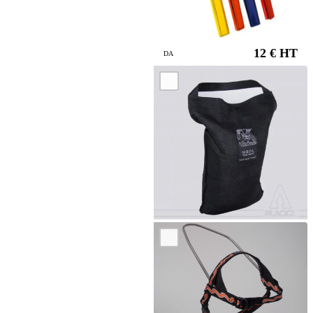
12 € HT
DA