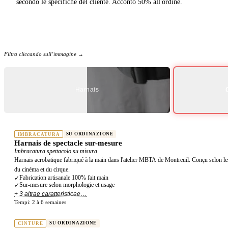
secondo le specifiche del cliente. Acconto 50% all'ordine.
Filtra cliccando sull’immagine →
Harnais
SU ORDINAZIONE
IMBRACATURA
Harnais de spectacle sur-mesure
Imbracatura spettacolo su misura
Harnais acrobatique fabriqué à la main dans l'atelier MBTA de Montreuil. Conçu selon les s
du cinéma et du cirque.
Fabrication artisanale 100% fait main
✓
Sur-mesure selon morphologie et usage
✓
+ 3 altrae caratteristicae…
Tempi:
2 à 6 semaines
SU ORDINAZIONE
CINTURE