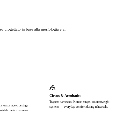
zo progettato in base alla morfologia e ai
🎪
Circus & Acrobatics
Trapeze harnesses, Korean straps, counterweight
nsions, stage crossings —
systems — everyday comfort during rehearsals.
egratable under costumes.