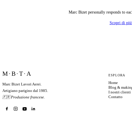
Marc Bizet personally responds to ea
Scopri di più
M·B·T·A
ESPLORA
Home
Marc Bizet Lavori Aerei.
Blog & makin
Artigiano parigino dal 1985.
I nostri clienti
Contatto
🇫🇷 Produzione francese.