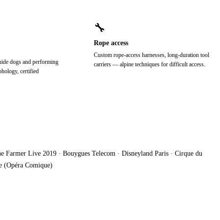
🔧
Rope access
Custom rope-access harnesses, long-duration tool
uide dogs and performing
carriers — alpine techniques for difficult access.
ology, certified
ène Farmer Live 2019 · Bouygues Telecom · Disneyland Paris · Cirque du
te (Opéra Comique)