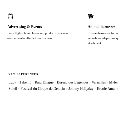
📺
🐕
Advertising & Events
Animal harnesses
Fairy flights, brand levitation, product suspension
Custom harnesses for g
— spectacular effects from first take.
animals — adapted morph
attachment.
KEY REFERENCES
Lucy · Taken 3 · Raid Dingue · Bureau des Légendes · Versailles · Myl
Soleil · Festival du Cirque de Demain · Johnny Hallyday · Ercole Aman