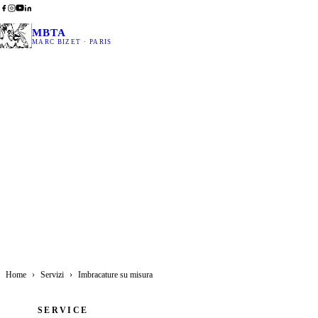
MBTA
MARC BIZET · PARIS
Home
›
Servizi
›
Imbracature su misura
SERVICE