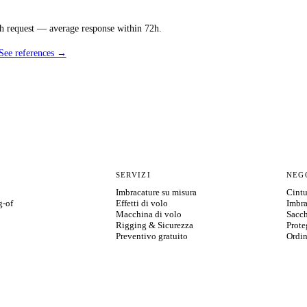
ch request — average response within 72h.
See references →
SERVIZI
NEG
Imbracature su misura
Cintu
g-of
Effetti di volo
Imbra
Macchina di volo
Sacch
Rigging & Sicurezza
Prote
Preventivo gratuito
Ordin