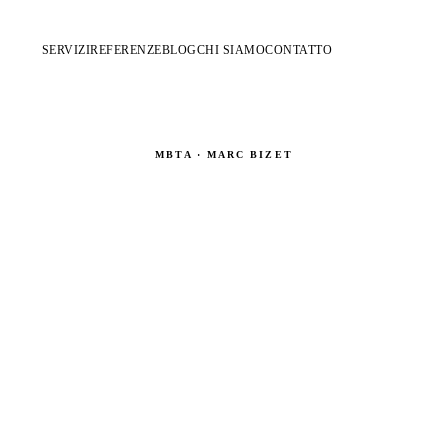
SERVIZI
REFERENZE
BLOG
CHI SIAMO
CONTATTO
MBTA · MARC BIZET
Imbracature su misura
Trapezio · Circo · Teatro · Cinema