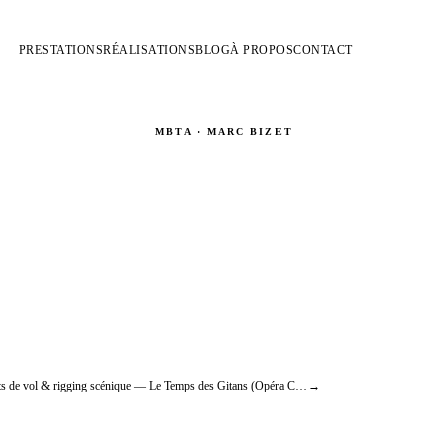
PRESTATIONS
RÉALISATIONS
BLOG
À PROPOS
CONTACT
MBTA · MARC BIZET
sation cascades & effets d
merdeur (Francis Veber, 
Cinéma
Effets de vol & rigging scénique — Le Temps des Gitans (Opéra Comique)
→