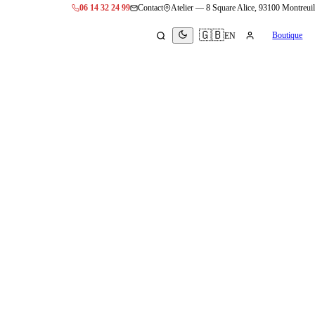
06 14 32 24 99
Contact
Atelier —
8 Square Alice, 93100 Montreuil
🇬🇧
Boutique
EN
e vol —
2008)