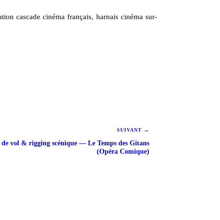
sation cascade cinéma français, harnais cinéma sur-
SUIVANT →
s de vol & rigging scénique — Le Temps des Gitans
(Opéra Comique)