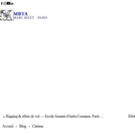
MBTA
MARC BIZET · PARIS
Sécuri
L'Em
←
Rigging & effets de vol — Ercole Amante (Opéra Comique, Paris 2019)
Accueil
›
Blog
›
Cinéma