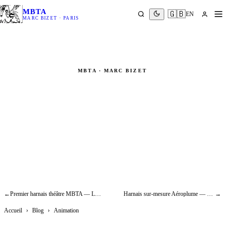
MBTA
🇬🇧
EN
MARC BIZET · PARIS
MBTA · MARC BIZET
Festival du Cirque de Demain —
MBTA partenaire, harnais &
ceintures cirque
Animation
←
Premier harnais théâtre MBTA — Les Fourberies de Scapin avec Smaïn (1994)
Harnais sur-mesure Aéroplume — ballon dirigeable personnel, innovation aéronautique
→
Accueil
›
Blog
›
Animation