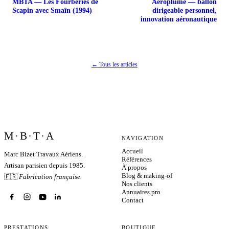
MBTA — Les Fourberies de
Aéroplume — ballon
Scapin avec Smaïn (1994)
dirigeable personnel,
innovation aéronautique
← Tous les articles
M·B·T·A
NAVIGATION
Accueil
Marc Bizet Travaux Aériens.
Références
Artisan parisien depuis 1985.
À propos
Blog & making-of
🇫🇷
Fabrication française.
Nos clients
Annuaires pro
Contact
PRESTATIONS
BOUTIQUE