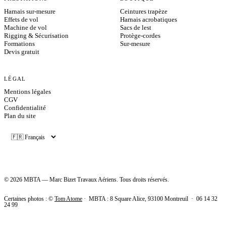
Harnais sur-mesure
Ceintures trapèze
Effets de vol
Harnais acrobatiques
Machine de vol
Sacs de lest
Rigging & Sécurisation
Protège-cordes
Formations
Sur-mesure
Devis gratuit
LÉGAL
Mentions légales
CGV
Confidentialité
Plan du site
©
2026
MBTA — Marc Bizet Travaux Aériens. Tous droits réservés.
Certaines photos : ©
Tom Atome
· MBTA :
8 Square Alice, 93100 Montreuil
·
06 14 32
24 99