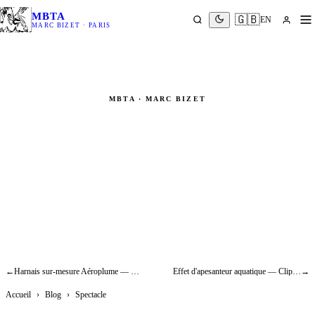
MBTA
🇬🇧
EN
MARC BIZET · PARIS
MBTA · MARC BIZET
Lévitation de scène — Finale de la
dernière tournée Jean-Jacques
Goldman (2002)
Spectacle
←
Harnais sur-mesure Aéroplume — ballon dirigeable personnel, innovation aéronautique
Effet d'apesanteur aquatique — Clip Look at Them de Jeanne Added
→
Accueil
›
Blog
›
Spectacle