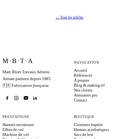
← Tous les articles
M·B·T·A
NAVIGATION
Accueil
Marc Bizet Travaux Aériens.
Références
Artisan parisien depuis 1985.
À propos
Blog & making-of
🇫🇷
Fabrication française.
Nos clients
Annuaires pro
Contact
PRESTATIONS
BOUTIQUE
Harnais sur-mesure
Ceintures trapèze
Effets de vol
Harnais acrobatiques
Machine de vol
Sacs de lest