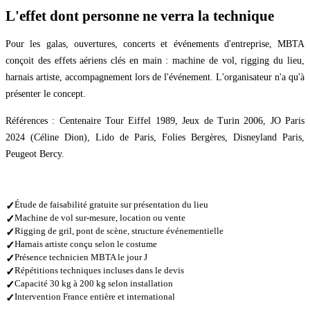
L'effet dont personne ne verra la technique
Pour les galas, ouvertures, concerts et événements d'entreprise, MBTA
conçoit des effets aériens clés en main : machine de vol, rigging du lieu,
harnais artiste, accompagnement lors de l'événement. L'organisateur n'a qu'à
présenter le concept.
Références : Centenaire Tour Eiffel 1989, Jeux de Turin 2006, JO Paris
2024 (Céline Dion), Lido de Paris, Folies Bergères, Disneyland Paris,
Peugeot Bercy.
Étude de faisabilité gratuite sur présentation du lieu
✓
Machine de vol sur-mesure, location ou vente
✓
Rigging de gril, pont de scène, structure événementielle
✓
Harnais artiste conçu selon le costume
✓
Présence technicien MBTA le jour J
✓
Répétitions techniques incluses dans le devis
✓
Capacité 30 kg à 200 kg selon installation
✓
Intervention France entière et international
✓