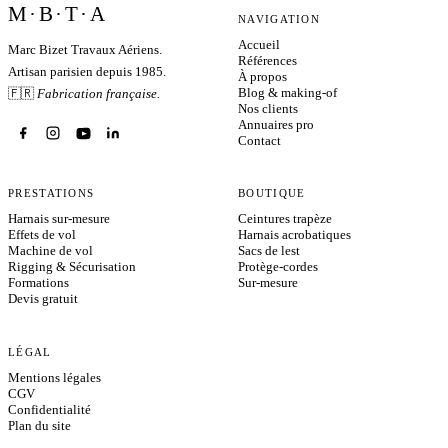
M·B·T·A
NAVIGATION
Accueil
Marc Bizet Travaux Aériens.
Références
Artisan parisien depuis 1985.
À propos
Blog & making-of
🇫🇷
Fabrication française.
Nos clients
Annuaires pro
Contact
PRESTATIONS
BOUTIQUE
Harnais sur-mesure
Ceintures trapèze
Effets de vol
Harnais acrobatiques
Machine de vol
Sacs de lest
Rigging & Sécurisation
Protège-cordes
Formations
Sur-mesure
Devis gratuit
LÉGAL
Mentions légales
CGV
Confidentialité
Plan du site