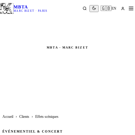
MBTA
🇬🇧
EN
MARC BIZET · PARIS
MBTA · MARC BIZET
Effets scéniques & Événementiel
Machine de vol · Rigging · Lévitation · Installations aériennes
sur-mesure
Accueil
›
Clients
›
Effets scéniques
ÉVÉNEMENTIEL & CONCERT