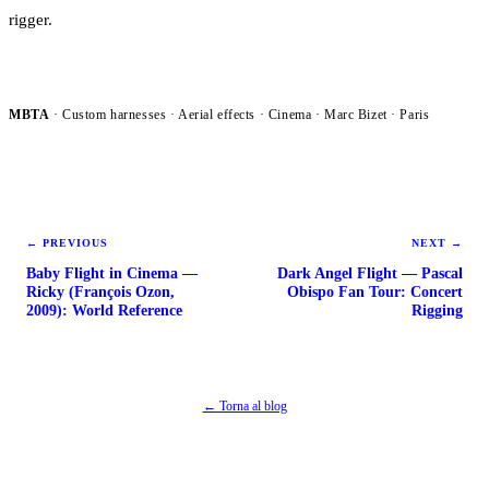
rigger.
MBTA
· Custom harnesses · Aerial effects ·
Cinema
· Marc Bizet · Paris
←
PREVIOUS
NEXT
→
Baby Flight in Cinema —
Dark Angel Flight — Pascal
Ricky (François Ozon,
Obispo Fan Tour: Concert
2009): World Reference
Rigging
← Torna al blog