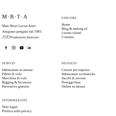
M·B·T·A
ESPLORA
Home
Marc Bizet Lavori Aerei.
Blog & making-of
Artigiano parigino dal 1985.
I nostri clienti
Contatto
🇫🇷 Produzione francese.
SERVIZI
NEGOZIO
Imbracature su misura
Cinture per trapezio
Effetti di volo
Imbracature acrobatiche
Macchina di volo
Sacchi di zavorra
Rigging & Sicurezza
Proteggi-fune
Preventivo gratuito
Ordine su misura
INFORMAZIONI
Note legali
Politica sulla privacy