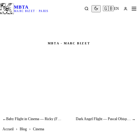
MBTA
🇬🇧
EN
MARC BIZET · PARIS
MBTA · MARC BIZET
Pixar-Style Levitation —
Babysitting: the Helium Balloon
Effect (2014)
Cinema
←
Baby Flight in Cinema — Ricky (François Ozon, 2009): World Reference
Dark Angel Flight — Pascal Obispo Fan Tour: Concert Rigging
→
Accueil
›
Blog
›
Cinema