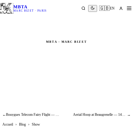
MBTA
🇬🇧
EN
MARC BIZET · PARIS
MBTA · MARC BIZET
Lara Fabian, Amel Bent, Marc
Lavoine Take Flight — The Voice
TF1 Superhero Trailer
Show
←
Bouygues Telecom Fairy Flight — Making-of Harness & Ad Rigging
Aerial Hoop at Beaugrenelle — 14m Suspended Bridge, Paris Christmas Event
→
Accueil
›
Blog
›
Show