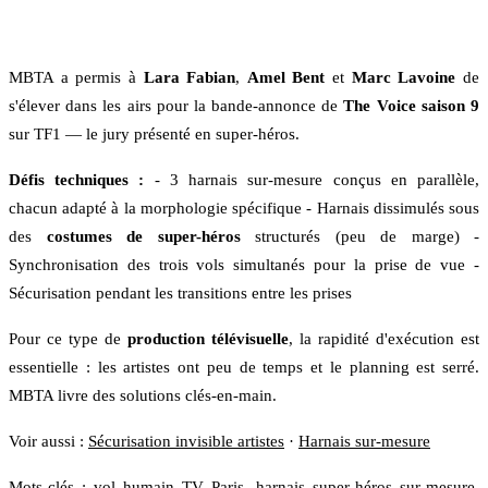
MBTA a permis à
Lara Fabian
,
Amel Bent
et
Marc Lavoine
de
s'élever dans les airs pour la bande-annonce de
The Voice saison 9
sur TF1 — le jury présenté en super-héros.
Défis techniques :
- 3 harnais sur-mesure conçus en parallèle,
chacun adapté à la morphologie spécifique - Harnais dissimulés sous
des
costumes de super-héros
structurés (peu de marge) -
Synchronisation des trois vols simultanés pour la prise de vue -
Sécurisation pendant les transitions entre les prises
Pour ce type de
production télévisuelle
, la rapidité d'exécution est
essentielle : les artistes ont peu de temps et le planning est serré.
MBTA livre des solutions clés-en-main.
Voir aussi :
Sécurisation invisible artistes
·
Harnais sur-mesure
Mots-clés : vol humain TV Paris, harnais super-héros sur-mesure,