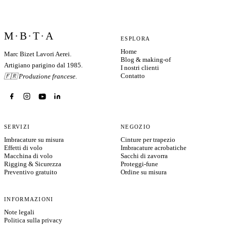
M·B·T·A
ESPLORA
Home
Marc Bizet Lavori Aerei.
Blog & making-of
Artigiano parigino dal 1985.
I nostri clienti
Contatto
🇫🇷 Produzione francese.
SERVIZI
NEGOZIO
Imbracature su misura
Cinture per trapezio
Effetti di volo
Imbracature acrobatiche
Macchina di volo
Sacchi di zavorra
Rigging & Sicurezza
Proteggi-fune
Preventivo gratuito
Ordine su misura
INFORMAZIONI
Note legali
Politica sulla privacy