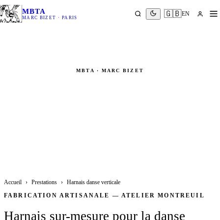
MBTA
🇬🇧
EN
MARC BIZET · PARIS
MBTA · MARC BIZET
Harnais danse verticale sur-
mesure
Baudrier scénique · Rotation 180° / 360° · Confort de port
prolongé — Atelier MBTA Montreuil
Accueil
›
Prestations
›
Harnais danse verticale
FABRICATION ARTISANALE — ATELIER MONTREUIL
Harnais sur-mesure pour la danse