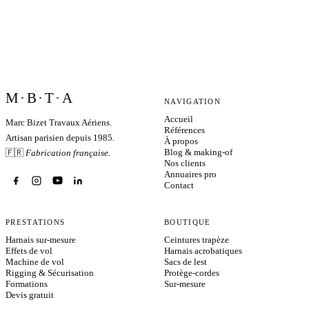
M·B·T·A
NAVIGATION
Accueil
Marc Bizet Travaux Aériens.
Références
Artisan parisien depuis 1985.
À propos
Blog & making-of
🇫🇷
Fabrication française.
Nos clients
Annuaires pro
Contact
PRESTATIONS
BOUTIQUE
Harnais sur-mesure
Ceintures trapèze
Effets de vol
Harnais acrobatiques
Machine de vol
Sacs de lest
Rigging & Sécurisation
Protège-cordes
Formations
Sur-mesure
Devis gratuit