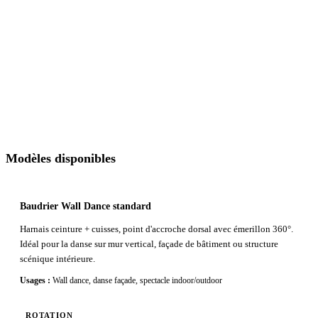
Harnais pour la danse verticale
Transmettez vos mensurations et le cahier des charges du spectacle
— délai de réponse habituel : 72h.
✉ Nous contacter
📞 06 14 32 24 99
Modèles disponibles
Baudrier Wall Dance standard
Harnais ceinture + cuisses, point d'accroche dorsal avec émerillon 360°.
Idéal pour la danse sur mur vertical, façade de bâtiment ou structure
scénique intérieure.
Usages :
Wall dance, danse façade, spectacle indoor/outdoor
ROTATION