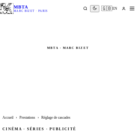
MBTA
🇬🇧
EN
MARC BIZET · PARIS
MBTA · MARC BIZET
Réglage de Cascades
Coordination technique · Rigging sécurité · Scènes d'action
cinéma
Accueil
›
Prestations
›
Réglage de cascades
CINÉMA · SÉRIES · PUBLICITÉ