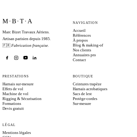
M·B·T·A
NAVIGATION
Accueil
Marc Bizet Travaux Aériens.
Références
Artisan parisien depuis 1985.
À propos
Blog & making-of
🇫🇷
Fabrication française.
Nos clients
Annuaires pro
Contact
PRESTATIONS
BOUTIQUE
Harnais sur-mesure
Ceintures trapèze
Effets de vol
Harnais acrobatiques
Machine de vol
Sacs de lest
Rigging & Sécurisation
Protège-cordes
Formations
Sur-mesure
Devis gratuit
LÉGAL
Mentions légales