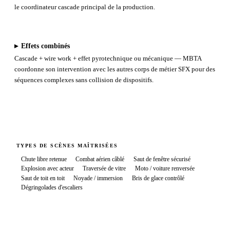
le coordinateur cascade principal de la production.
▸
Effets combinés
Cascade + wire work + effet pyrotechnique ou mécanique — MBTA
coordonne son intervention avec les autres corps de métier SFX pour des
séquences complexes sans collision de dispositifs.
TYPES DE SCÈNES MAÎTRISÉES
Chute libre retenue
Combat aérien câblé
Saut de fenêtre sécurisé
Explosion avec acteur
Traversée de vitre
Moto / voiture renversée
Saut de toit en toit
Noyade / immersion
Bris de glace contrôlé
Dégringolades d'escaliers