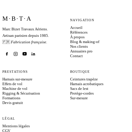
M·B·T·A
NAVIGATION
Accueil
Marc Bizet Travaux Aériens.
Références
Artisan parisien depuis 1985.
À propos
Blog & making-of
🇫🇷
Fabrication française.
Nos clients
Annuaires pro
Contact
PRESTATIONS
BOUTIQUE
Harnais sur-mesure
Ceintures trapèze
Effets de vol
Harnais acrobatiques
Machine de vol
Sacs de lest
Rigging & Sécurisation
Protège-cordes
Formations
Sur-mesure
Devis gratuit
LÉGAL
Mentions légales
CGV