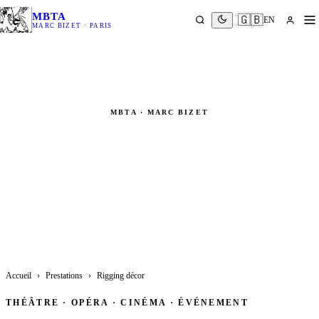
MBTA
🇬🇧
EN
MARC BIZET · PARIS
MBTA · MARC BIZET
Rigging Décor Spectacle
Suspension décors · Cintrages · Structures scéniques · Opéra ·
Cinéma
Accueil
›
Prestations
›
Rigging décor
THÉÂTRE · OPÉRA · CINÉMA · ÉVÉNEMENT