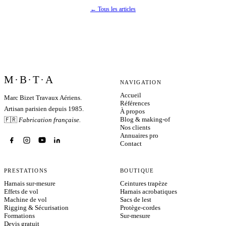
← Tous les articles
M·B·T·A
NAVIGATION
Accueil
Marc Bizet Travaux Aériens.
Références
Artisan parisien depuis 1985.
À propos
Blog & making-of
🇫🇷
Fabrication française.
Nos clients
Annuaires pro
Contact
PRESTATIONS
BOUTIQUE
Harnais sur-mesure
Ceintures trapèze
Effets de vol
Harnais acrobatiques
Machine de vol
Sacs de lest
Rigging & Sécurisation
Protège-cordes
Formations
Sur-mesure
Devis gratuit