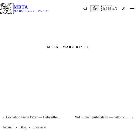
MBTA
🇬🇧
EN
MARC BIZET · PARIS
MBTA · MARC BIZET
Vol de l'ange noir — Tournée Fan
de Pascal Obispo : rigging concert
Spectacle
←
Lévitation façon Pixar — Babysitting : l'effet ballon hélium (2014)
Vol humain publicitaire — ballon chewing-gum hélium : effets spéciaux aériens
→
Accueil
›
Blog
›
Spectacle