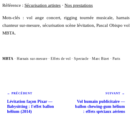
Référence :
Sécurisation artistes
·
Nos prestations
Mots-clés : vol ange concert, rigging tournée musicale, harnais
chanteur sur-mesure, sécurisation scène lévitation, Pascal Obispo vol
MBTA.
MBTA
· Harnais sur-mesure · Effets de vol ·
Spectacle
· Marc Bizet · Paris
← PRÉCÉDENT
SUIVANT →
Lévitation façon Pixar —
Vol humain publicitaire —
Babysitting : l'effet ballon
ballon chewing-gum hélium
hélium (2014)
: effets spéciaux aériens