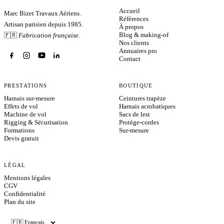
Accueil
Marc Bizet Travaux Aériens.
Références
Artisan parisien depuis 1985.
À propos
Blog & making-of
🇫🇷
Fabrication française.
Nos clients
Annuaires pro
Contact
PRESTATIONS
BOUTIQUE
Harnais sur-mesure
Ceintures trapèze
Effets de vol
Harnais acrobatiques
Machine de vol
Sacs de lest
Rigging & Sécurisation
Protège-cordes
Formations
Sur-mesure
Devis gratuit
LÉGAL
Mentions légales
CGV
Confidentialité
Plan du site