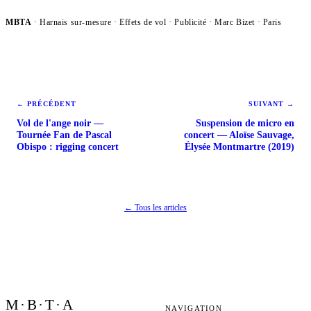
MBTA
· Harnais sur-mesure · Effets de vol ·
Publicité
· Marc Bizet · Paris
← PRÉCÉDENT
SUIVANT →
Vol de l'ange noir —
Suspension de micro en
Tournée Fan de Pascal
concert — Aloïse Sauvage,
Obispo : rigging concert
Élysée Montmartre (2019)
← Tous les articles
M·B·T·A
NAVIGATION