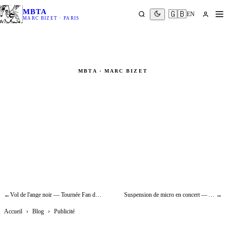
MBTA
🇬🇧
EN
MARC BIZET · PARIS
MBTA · MARC BIZET
Vol humain publicitaire — ballon
chewing-gum hélium : effets
spéciaux aériens
Publicité
←
Vol de l'ange noir — Tournée Fan de Pascal Obispo : rigging concert
Suspension de micro en concert — Aloïse Sauvage, Élysée Montmartre (2019)
→
Accueil
›
Blog
›
Publicité