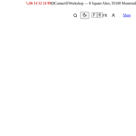
06 14 32 24 99
Contact
Workshop
—
8 Square Alice, 93100 Montreuil
🇫🇷
Shop
FR
 Jeanne
Video