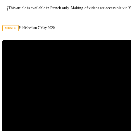
ℹ️
This article is available in French only. Making-of videos are accessible via
Published on
7 May 2020
MUSIC