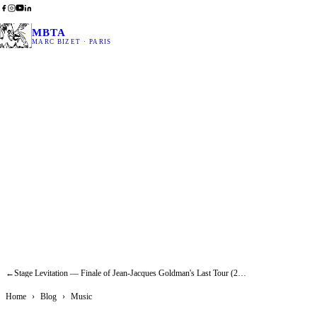
MBTA
MARC BIZET · PARIS
Aquati
Adde
←
Stage Levitation — Finale of Jean-Jacques Goldman's Last Tour (2002)
Home
›
Blog
›
Music