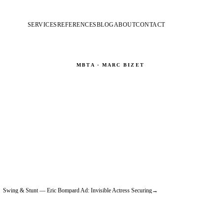
SERVICES
REFERENCES
BLOG
ABOUT
CONTACT
MBTA · MARC BIZET
c Weightlessness Effect —
d's Look at Them Music 
Music
Swing & Stunt — Eric Bompard Ad: Invisible Actress Securing
→