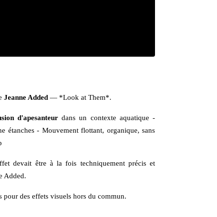
de
Jeanne Added
— *Look at Them*.
lusion d'apesanteur
dans un contexte aquatique -
he étanches - Mouvement flottant, organique, sans
p
fet devait être à la fois techniquement précis et
ne Added.
es pour des effets visuels hors du commun.