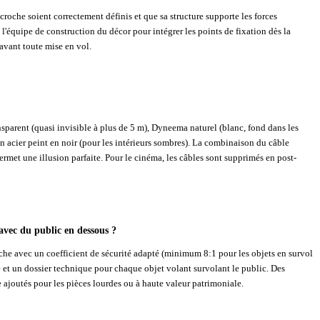
roche soient correctement définis et que sa structure supporte les forces
 l'équipe de construction du décor pour intégrer les points de fixation dès la
 avant toute mise en vol.
nsparent (quasi invisible à plus de 5 m), Dyneema naturel (blanc, fond dans les
e en acier peint en noir (pour les intérieurs sombres). La combinaison du câble
 permet une illusion parfaite. Pour le cinéma, les câbles sont supprimés en post-
avec du public en dessous ?
oche avec un coefficient de sécurité adapté (minimum 8:1 pour les objets en survol
 et un dossier technique pour chaque objet volant survolant le public. Des
e ajoutés pour les pièces lourdes ou à haute valeur patrimoniale.