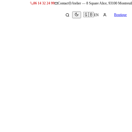
06 14 32 24 99
Contact
Atelier —
8 Square Alice, 93100 Montreuil
🇬🇧
Boutique
EN
més