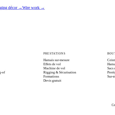
ging décor →
Wire work →
N
PRESTATIONS
BOU
Harnais sur-mesure
Ceint
Effets de vol
Harna
Machine de vol
Sacs 
g-of
Rigging & Sécurisation
Protè
Formations
Sur-m
Devis gratuit
Ce