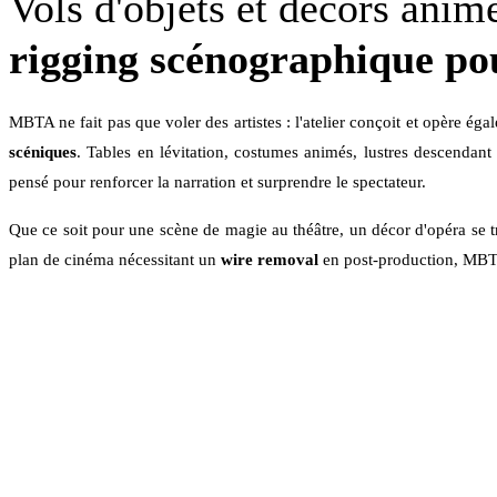
Vols d'objets et décors anim
rigging scénographique po
MBTA ne fait pas que voler des artistes : l'atelier conçoit et opère ég
scéniques
. Tables en lévitation, costumes animés, lustres descendant 
pensé pour renforcer la narration et surprendre le spectateur.
Que ce soit pour une scène de magie au théâtre, un décor d'opéra se 
plan de cinéma nécessitant un
wire removal
en post-production, MBTA 
Étudier votre projet
Décrivez l'objet, le mouvement souhaité et le contexte — .