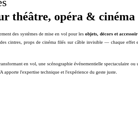
és
ur théâtre, opéra & cinéma
alement des systèmes de mise en vol pour les
objets, décors et accessoir
des cintres, props de cinéma filés sur câble invisible — chaque effet e
transformant en vol, une scénographie événementielle spectaculaire ou 
apporte l'expertise technique et l'expérience du geste juste.
✉ Décrire votre effet
📞 06 14 32 24 99