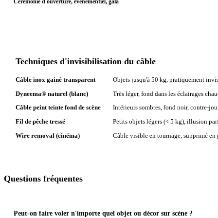
Cérémonie d'ouverture, événementiel, gala
Techniques d'invisibilisation du câble
Câble inox gainé transparent
Objets jusqu'à 50 kg, pratiquement invi
Dyneema® naturel (blanc)
Très léger, fond dans les éclairages cha
Câble peint teinte fond de scène
Intérieurs sombres, fond noir, contre-jou
Fil de pêche tressé
Petits objets légers (< 5 kg), illusion pa
Wire removal (cinéma)
Câble visible en tournage, supprimé en
Questions fréquentes
Peut-on faire voler n'importe quel objet ou décor sur scène ?