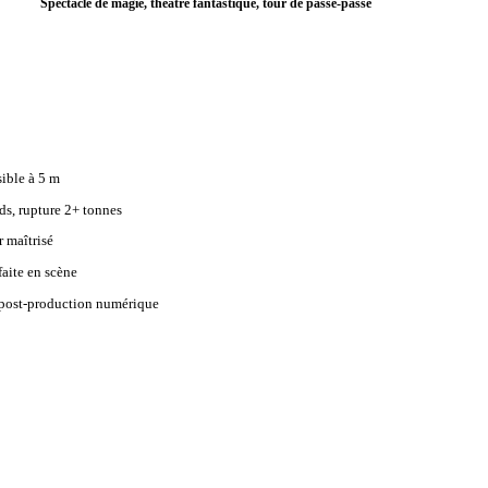
Spectacle de magie, théâtre fantastique, tour de passe-passe
sible à 5 m
uds, rupture 2+ tonnes
r maîtrisé
rfaite en scène
 post-production numérique