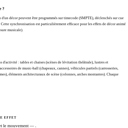
e ?
u d'un décor peuvent être programmés sur timecode (SMPTE), déclenchés sur cue
Cette synchronisation est particulièrement efficace pour les effets de décor animé
sure musicale).
activité : tables et chaises (scènes de lévitation théâtrale), lustres et
 accessoires de music-hall (chapeaux, cannes), véhicules partiels (carrosseries,
tumes), éléments architecturaux de scène (colonnes, arches montantes). Chaque
E EFFET
 et le mouvement — .