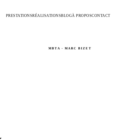
PRESTATIONS
RÉALISATIONS
BLOG
À PROPOS
CONTACT
MBTA · MARC BIZET
jets volants & décors ani
Rigging scénographique · Props en suspension · Décors motorisés