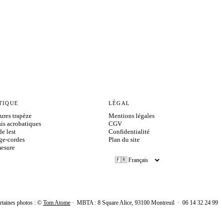
TIQUE
LÉGAL
ures trapèze
Mentions légales
is acrobatiques
CGV
de lest
Confidentialité
ge-cordes
Plan du site
esure
rtaines photos : ©
Tom Atome
· MBTA :
8 Square Alice, 93100 Montreuil
·
06 14 32 24 99