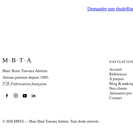
Demander une étude
Rig
M·B·T·A
NAVIGATIO
Accueil
Marc Bizet Travaux Aériens.
Références
Artisan parisien depuis 1985.
À propos
Blog & makin
🇫🇷
Fabrication française.
Nos clients
Annuaires pro
Contact
©
2026
MBTA — Marc Bizet Travaux Aériens. Tous droits réservés.