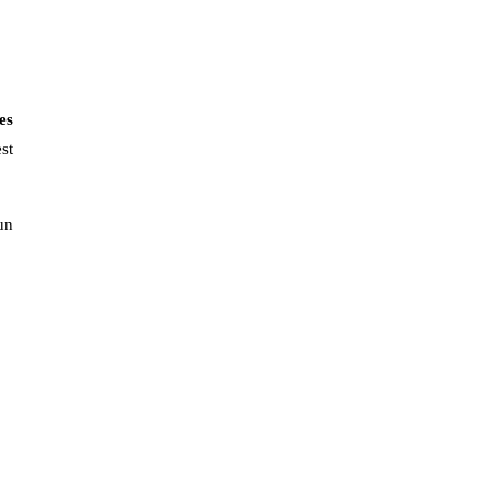
es
st
un