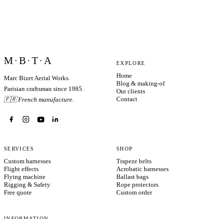
M·B·T·A
EXPLORE
Home
Marc Bizet Aerial Works.
Blog & making-of
Parisian craftsman since 1985.
Our clients
Contact
🇫🇷 French manufacture.
SERVICES
SHOP
Custom harnesses
Trapeze belts
Flight effects
Acrobatic harnesses
Flying machine
Ballast bags
Rigging & Safety
Rope protectors
Free quote
Custom order
INFORMATION