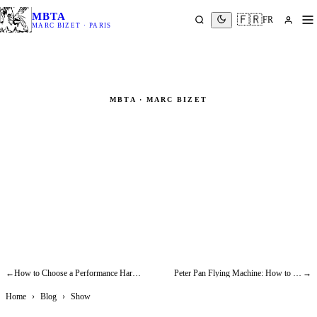
MBTA
🇫🇷
FR
MARC BIZET · PARIS
MBTA · MARC BIZET
Céline Dion Safety Harness —
Paris 2024 Olympics Opening
Ceremony on the Eiffel Tower
Show
←
How to Choose a Performance Harness: Complete Guide for Professionals
Peter Pan Flying Machine: How to Rig the Boy Who Never Grew Up
→
Home
›
Blog
›
Show