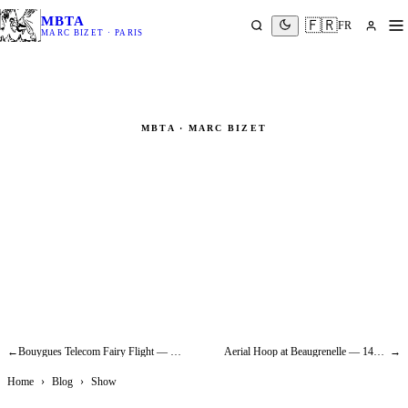
MBTA
🇫🇷
FR
MARC BIZET · PARIS
MBTA · MARC BIZET
Lara Fabian, Amel Bent, Marc
Lavoine Take Flight — The Voice
TF1 Superhero Trailer
Show
←
Bouygues Telecom Fairy Flight — Making-of Harness & Ad Rigging
Aerial Hoop at Beaugrenelle — 14m Suspended Bridge, Paris Christmas Event
→
Home
›
Blog
›
Show