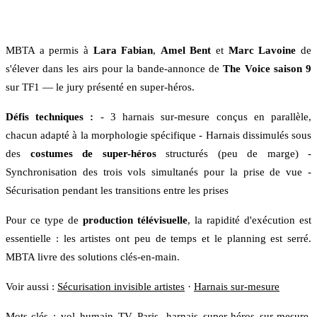
MBTA a permis à
Lara Fabian
,
Amel Bent
et
Marc Lavoine
de
s'élever dans les airs pour la bande-annonce de
The Voice saison 9
sur TF1 — le jury présenté en super-héros.
Défis techniques :
- 3 harnais sur-mesure conçus en parallèle,
chacun adapté à la morphologie spécifique - Harnais dissimulés sous
des
costumes de super-héros
structurés (peu de marge) -
Synchronisation des trois vols simultanés pour la prise de vue -
Sécurisation pendant les transitions entre les prises
Pour ce type de
production télévisuelle
, la rapidité d'exécution est
essentielle : les artistes ont peu de temps et le planning est serré.
MBTA livre des solutions clés-en-main.
Voir aussi :
Sécurisation invisible artistes
·
Harnais sur-mesure
Mots-clés : vol humain TV Paris, harnais super-héros sur-mesure,