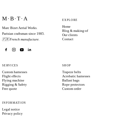
M·B·T·A
EXPLORE
Home
Marc Bizet Aerial Works.
Blog & making-of
Parisian craftsman since 1985.
Our clients
Contact
🇫🇷 French manufacture.
SERVICES
SHOP
Custom harnesses
Trapeze belts
Flight effects
Acrobatic harnesses
Flying machine
Ballast bags
Rigging & Safety
Rope protectors
Free quote
Custom order
INFORMATION
Legal notice
Privacy policy